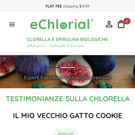
FLAT FEE
shipping $14.99
0



CLORELLA E SPIRULINA BIOLOGICHE
Ultra puro - Coltivato in Europa
Esperti francesi in microalghe premium
TESTIMONIANZE SULLA CHLORELLA
IL MIO VECCHIO GATTO COOKIE
Animali