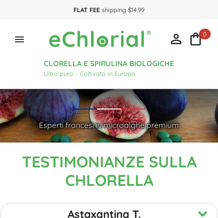
FLAT FEE
shipping $14.99
0



CLORELLA E SPIRULINA BIOLOGICHE
Ultra puro - Coltivato in Europa
Esperti francesi in microalghe premium
TESTIMONIANZE SULLA
CHLORELLA
Astaxantina T.