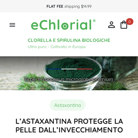
FLAT FEE
shipping $14.99
0



CLORELLA E SPIRULINA BIOLOGICHE
Ultra puro - Coltivato in Europa
Esperti francesi in microalghe premium
Astaxantina
L’ASTAXANTINA PROTEGGE LA
PELLE DALL’INVECCHIAMENTO