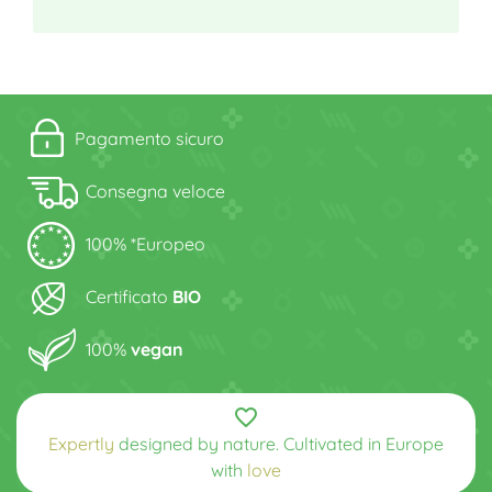
Pagamento sicuro
Consegna veloce
100% *Europeo
Certificato
BIO
100%
vegan
favorite_border
Expertly
designed by nature. Cultivated in Europe
with
love