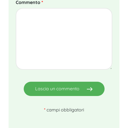
Commento
*
east
Lascia un commento
*
campi obbligatori