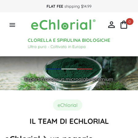
FLAT FEE
shipping $14.99
0



CLORELLA E SPIRULINA BIOLOGICHE
Ultra puro - Coltivato in Europa
Esperti francesi in microalghe premium
eChlorial
IL TEAM DI ECHLORIAL