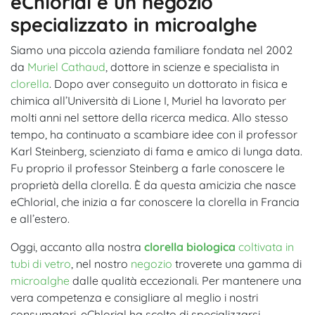
eChlorial è un negozio
specializzato in microalghe
Siamo una piccola azienda familiare fondata nel 2002
da
Muriel Cathaud
, dottore in scienze e specialista in
clorella
. Dopo aver conseguito un dottorato in fisica e
chimica all’Università di Lione I, Muriel ha lavorato per
molti anni nel settore della ricerca medica. Allo stesso
tempo, ha continuato a scambiare idee con il professor
Karl Steinberg, scienziato di fama e amico di lunga data.
Fu proprio il professor Steinberg a farle conoscere le
proprietà della clorella. È da questa amicizia che nasce
eChlorial, che inizia a far conoscere la clorella in Francia
e all’estero.
Oggi, accanto alla nostra
clorella biologica
coltivata in
tubi di vetro
, nel nostro
negozio
troverete una gamma di
microalghe
dalle qualità eccezionali. Per mantenere una
vera competenza e consigliare al meglio i nostri
consumatori, eChlorial ha scelto di specializzarsi