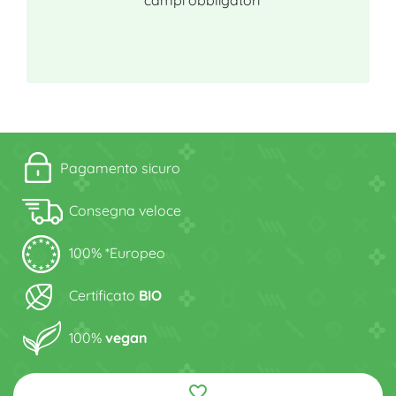
Pagamento sicuro
Consegna veloce
100% *Europeo
Certificato
BIO
100%
vegan
favorite_border