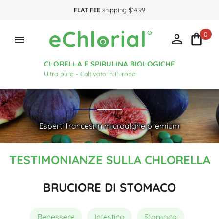
FLAT FEE
shipping $14.99
0



CLORELLA E SPIRULINA BIOLOGICHE
Ultra puro - Coltivato in Europa
Esperti francesi in microalghe premium
TESTIMONIANZE SULLA CHLORELLA
BRUCIORE DI STOMACO
Benessere
Intestino
Stomaco