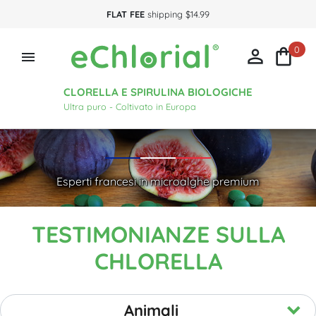
FLAT FEE
shipping $14.99
0



CLORELLA E SPIRULINA BIOLOGICHE
Ultra puro - Coltivato in Europa
Esperti francesi in microalghe premium
TESTIMONIANZE SULLA
CHLORELLA
Animali