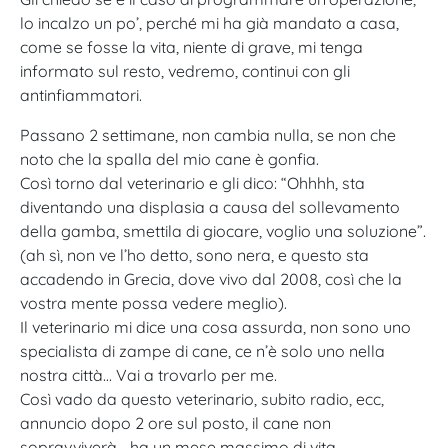
lo incalzo un po’, perché mi ha già mandato a casa,
come se fosse la vita, niente di grave, mi tenga
informato sul resto, vedremo, continui con gli
antinfiammatori.
Passano 2 settimane, non cambia nulla, se non che
noto che la spalla del mio cane è gonfia.
Così torno dal veterinario e gli dico: “Ohhhh, sta
diventando una displasia a causa del sollevamento
della gamba, smettila di giocare, voglio una soluzione”.
(ah sì, non ve l’ho detto, sono nera, e questo sta
accadendo in Grecia, dove vivo dal 2008, così che la
vostra mente possa vedere meglio).
Il veterinario mi dice una cosa assurda, non sono uno
specialista di zampe di cane, ce n’è solo uno nella
nostra città… Vai a trovarlo per me.
Così vado da questo veterinario, subito radio, ecc,
annuncio dopo 2 ore sul posto, il cane non
sopravviverà… ha un mese massimo di vita,