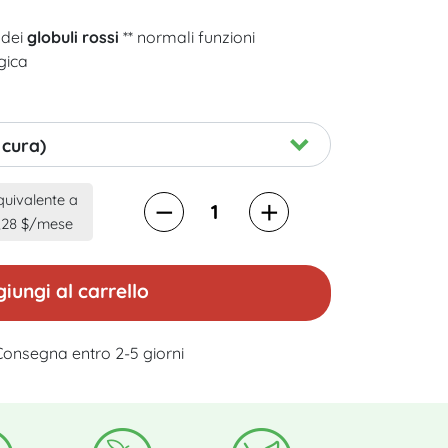
 dei
globuli rossi
** normali funzioni
ogica
 cura)
quivalente a
,28 $/mese
iungi al carrello
Consegna entro 2-5 giorni