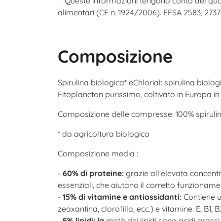
** Queste informazioni tengono conto del quad
alimentari (CE n. 1924/2006). EFSA 2583, 2737
Composizione
Spirulina biologica* eChlorial: spirulina biol
Fitoplancton purissimo, coltivato in Europa in 
Composizione delle compresse: 100% spirulina 
* da agricoltura biologica
Composizione media :
-
60% di proteine:
grazie all'elevata concentr
essenziali, che aiutano il corretto funzionam
-
15% di vitamine e antiossidanti:
Contiene un
zeaxantina, clorofilla, ecc.) e vitamine: E, B1,
-
5% lipidi: la
metà dei lipidi sono acidi grassi 