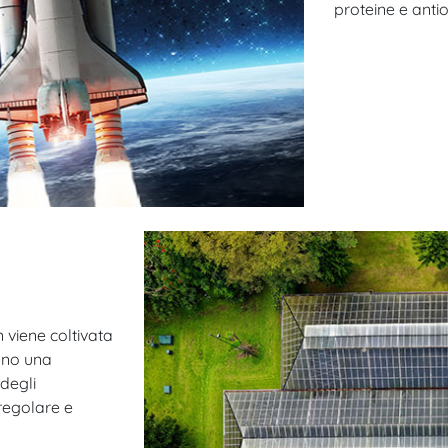
proteine e antio
n viene coltivata
sono una
 degli
regolare e