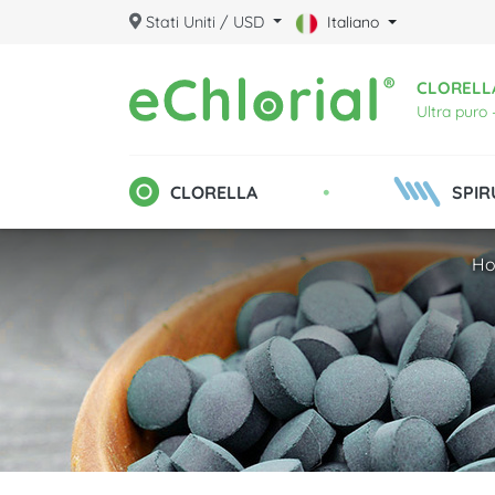
Stati Uniti / USD
Italiano
CLORELLA
Ultra puro 
•
CLORELLA
SPIR
H