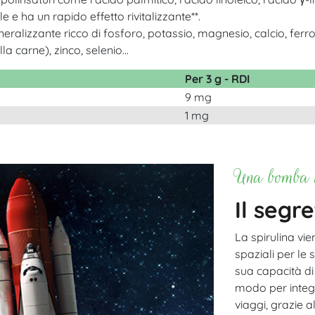
e e ha un rapido effetto rivitalizzante**.
ralizzante ricco di fosforo, potassio, magnesio, calcio, ferro 
a carne), zinco, selenio...
Per 3 g - RDI
9 mg
1 mg
Una bomba n
Il segr
La spirulina vi
spaziali per le 
sua capacità d
modo per integr
viaggi, grazie 