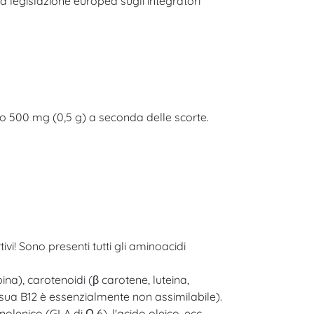
a legislazione europea sugli integratori
) o 500 mg (0,5 g) a seconda delle scorte.
vi! Sono presenti tutti gli aminoacidi
na), carotenoidi (β carotene, luteina,
la sua B12 è essenzialmente non assimilabile).
nolenico (GLA di Ω 6), l'acido oleico, ecc.