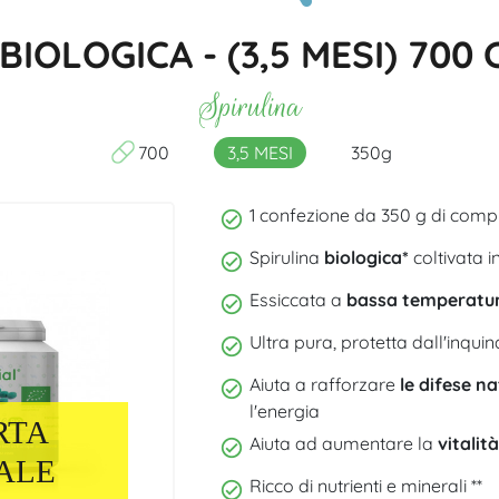
Composizione
Migliore Spirulina Bio
Acutezza visiva
BIOLOGICA - (3,5 MESI) 70
Spirulina
700
3,5 MESI
350g
1 confezione da 350 g di comp
Spirulina
biologica*
coltivata i
Essiccata a
bassa temperatu
Ultra pura, protetta dall'inqu
Aiuta a rafforzare
le difese na
l'energia
RTA
Aiuta ad aumentare la
vitalità
ALE
Ricco di nutrienti e minerali **