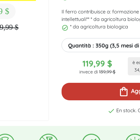
9 $
Il ferro contribuisce a: formazione
intellettuali** * da agricoltura biol
9,99 $
* da agricoltura biologica
Quantità : 350g (3,5 mesi di
119,99 $
è e
34
invece di
139,99 $
shopping_bag
Agg

En stock. 