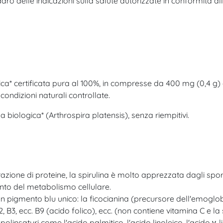
ro delle indicazioni sulla salute autorizzate in conformità all
ogica* certificata pura al 100%, in compresse da 400 mg (0,4 g
condizioni naturali controllate.
biologica* (Arthrospira platensis), senza riempitivi.
azione di proteine, la spirulina è molto apprezzata dagli sporti
ento del metabolismo cellulare.
 pigmento blu unico: la ficocianina (precursore dell'emoglobi
 B2, B3, ecc. B9 (acido folico), ecc. (non contiene vitamina C e 
polinsaturi come l'acido palmitico, l'acido linoleico, l'acido γ-li