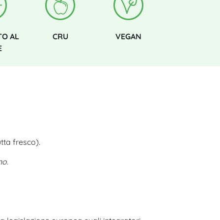
TO AL
CRU
VEGAN
E
tta fresco).
no.