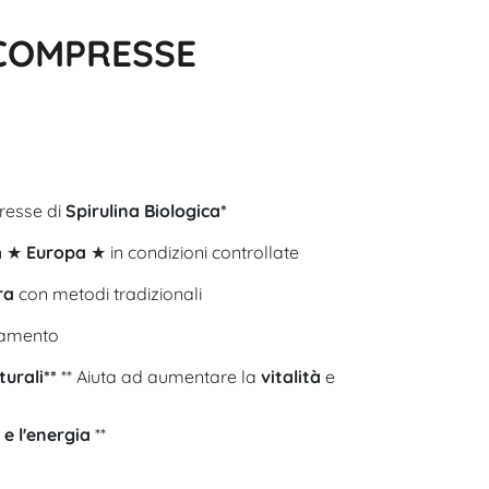
0 COMPRESSE
resse di
Spirulina Biologica*
n ★
Europa
★ in condizioni controllate
ra
con metodi tradizionali
inamento
turali**
** Aiuta ad aumentare la
vitalità
e
 e l'energia
**