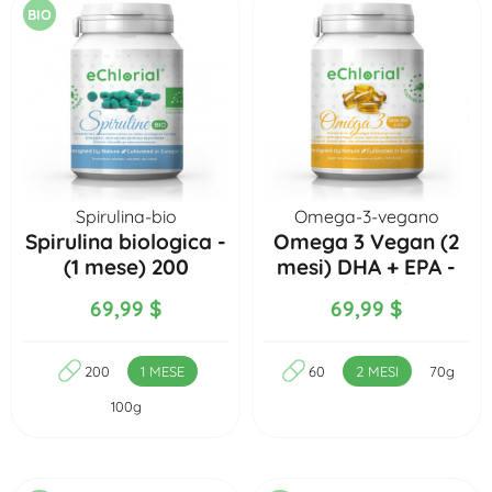
BIO
Spirulina-bio
Omega-3-vegano
Spirulina biologica -
Omega 3 Vegan (2
(1 mese) 200
mesi) DHA + EPA -
compresse
60 capsule
69,99 $
69,99 $
200
1 MESE
60
2 MESI
70g
100g