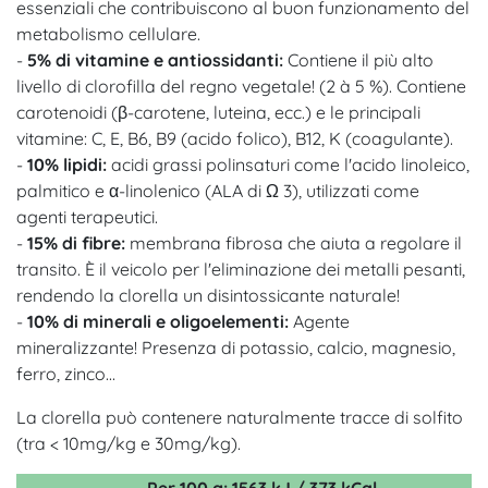
essenziali che contribuiscono al buon funzionamento del
metabolismo cellulare.
-
5% di vitamine e antiossidanti:
Contiene il più alto
livello di clorofilla del regno vegetale! (2 à 5 %). Contiene
carotenoidi (β-carotene, luteina, ecc.) e le principali
vitamine: C, E, B6, B9 (acido folico), B12, K (coagulante).
-
10% lipidi:
acidi grassi polinsaturi come l'acido linoleico,
palmitico e α-linolenico (ALA di Ω 3), utilizzati come
agenti terapeutici.
-
15% di fibre:
membrana fibrosa che aiuta a regolare il
transito. È il veicolo per l'eliminazione dei metalli pesanti,
rendendo la clorella un disintossicante naturale!
-
10% di minerali e oligoelementi:
Agente
mineralizzante! Presenza di potassio, calcio, magnesio,
ferro, zinco...
La clorella può contenere naturalmente tracce di solfito
(tra < 10mg/kg e 30mg/kg).
Per 100 g: 1563 kJ / 373 kCal