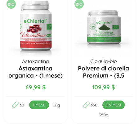
BIO
BIO
Astaxantina
Clorella-bio
Astaxantina
Polvere di clorella
organica - (1 mese)
Premium - (3,5
30 capsule
mesi) 350g
69,99 $
109,99 $
30
1 MESE
21g
350
3,5 MESI
350g