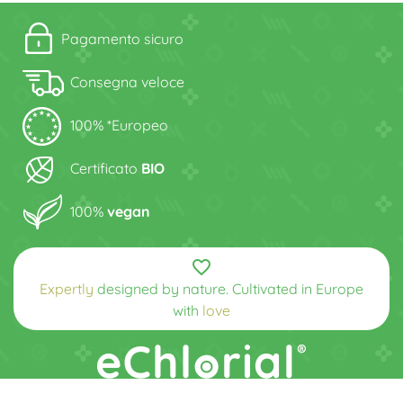
Pagamento sicuro
Consegna veloce
100% *Europeo
Certificato
BIO
100%
vegan
favorite_border
Expertly
designed by nature. Cultivated in Europe
with
love