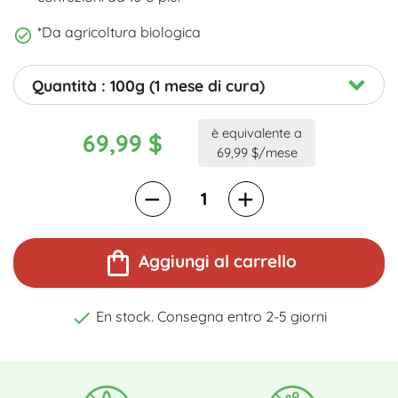
*Da agricoltura biologica
Quantità : 100g (1 mese di cura)
è equivalente a
69,99 $
69,99 $/mese
shopping_bag
Aggiungi al carrello

En stock. Consegna entro 2-5 giorni