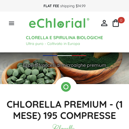
FLAT FEE
shipping $14.99
0



CLORELLA E SPIRULINA BIOLOGICHE
Ultra puro - Coltivato in Europa
Esperti francesi di microalghe premium
CHLORELLA PREMIUM - (1
MESE) 195 COMPRESSE
Clorella