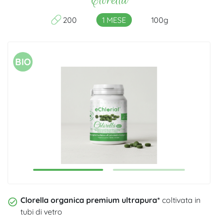
200
1 MESE
100g
BIO
1
2
Clorella organica premium ultrapura*
coltivata in
tubi di vetro