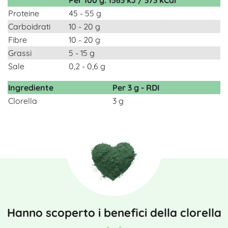
Proteine
45 - 55 g
Carboidrati
10 - 20 g
Fibre
10 - 20 g
Grassi
5 - 15 g
Sale
0,2 - 0,6 g
Ingrediente
Per 3 g - RDI
Clorella
3 g
Hanno scoperto i benefici della clorella