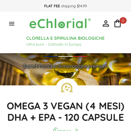
FLAT FEE
shipping $14.99
0



CLORELLA E SPIRULINA BIOLOGICHE
Ultra puro - Coltivato in Europa
Esperti francesi di microalghe premium
OMEGA 3 VEGAN (4 MESI)
DHA + EPA - 120 CAPSULE
Omega 3