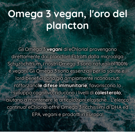
Omega 3 vegan, l'oro del
plancton
Gli Omega 3
vegani
di eChlorial provengono
direttamente dal plancton! Estratti dalla microalga
Schyzochitrium, i nostri Omega 3 sono naturali al 100%
e vegani. Gli Omega 3 sono essenziali per la salute e i
loro benefici sono già ampiamente riconosciuti:
rafforzano
le difese immunitarie
, favoriscono lo
sviluppo cognitivo, riducono i livelli di
colesterolo
,
aiutano a mantenere le articolazioni elastiche... L'elenco
continua! eChlorial offre Omega 3 ricchissimi di DHA ed
EPA, vegani e prodotti in Europa!