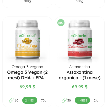
100g
100g
BIO
Omega-3-vegano
Astaxantina
Omega 3 Vegan (2
Astaxantina
mesi) DHA + EPA -
organica - (1 mese)
60 capsule
30 capsule
69,99 $
69,99 $
60
2 MESI
70g
30
1 MESE
21g