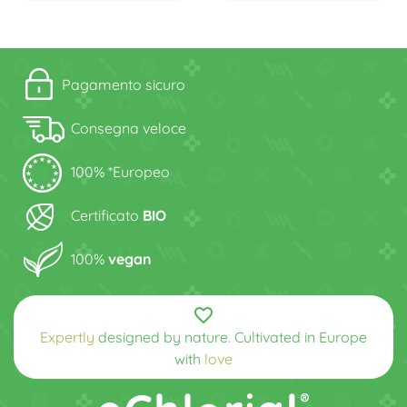
Pagamento sicuro
Consegna veloce
100% *Europeo
Certificato
BIO
100%
vegan
favorite_border
Expertly
designed by nature. Cultivated in Europe
with
love