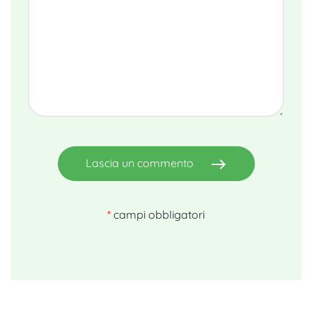
east
Lascia un commento
*
campi obbligatori