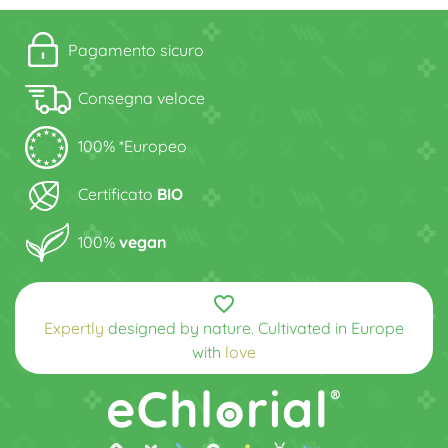
Pagamento sicuro
Consegna veloce
100% *Europeo
Certificato
BIO
100%
vegan
favorite_border
Expertly
designed by nature. Cultivated in Europe
with
love