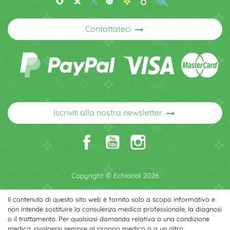
arrow_right_alt
Contattateci
arrow_right_alt
Iscriviti alla nostra newsletter
Copyright © Echlorial 2026
Il contenuto di questo sito web è fornito solo a scopo informativo e
non intende sostituire la consulenza medica professionale, la diagnosi
o il trattamento. Per qualsiasi domanda relativa a una condizione
medica, rivolgersi sempre al proprio medico o a un altro