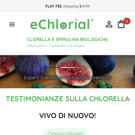
FLAT FEE
shipping $14.99
0



CLORELLA E SPIRULINA BIOLOGICHE
Ultra puro - Coltivato in Europa
Esperti francesi in microalghe premium
TESTIMONIANZE SULLA CHLORELLA
VIVO DI NUOVO!
Ormoni (donne)