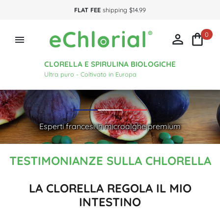
FLAT FEE
shipping $14.99
0



CLORELLA E SPIRULINA BIOLOGICHE
Ultra puro - Coltivato in Europa
Esperti francesi in microalghe premium
TESTIMONIANZE SULLA CHLORELLA
LA CLORELLA REGOLA IL MIO
INTESTINO