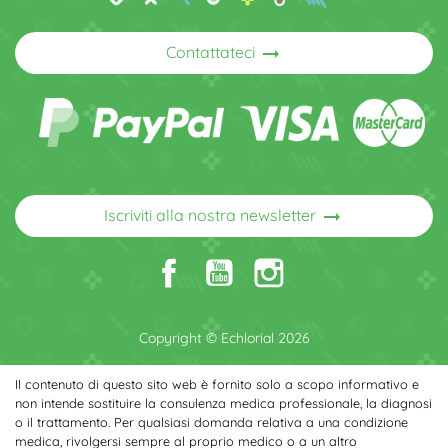
arrow_right_alt
Contattateci
arrow_right_alt
Iscriviti alla nostra newsletter
Copyright © Echlorial 2026
Il contenuto di questo sito web è fornito solo a scopo informativo e
non intende sostituire la consulenza medica professionale, la diagnosi
o il trattamento. Per qualsiasi domanda relativa a una condizione
medica, rivolgersi sempre al proprio medico o a un altro