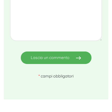
east
Lascia un commento
*
campi obbligatori