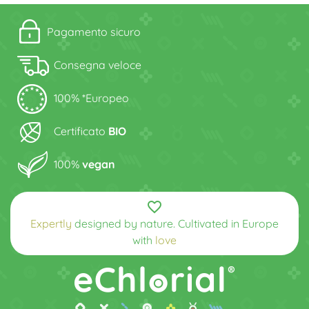
Pagamento sicuro
Consegna veloce
100% *Europeo
Certificato
BIO
100%
vegan
favorite_border
Expertly
designed by nature. Cultivated in Europe
with
love