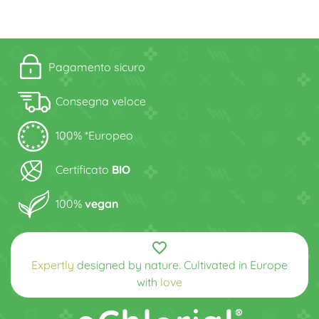
Pagamento sicuro
Consegna veloce
100% *Europeo
Certificato
BIO
100%
vegan
favorite_border
Expertly
designed by nature. Cultivated in Europe
with
love