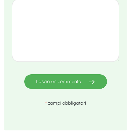
east
Lascia un commento
*
campi obbligatori