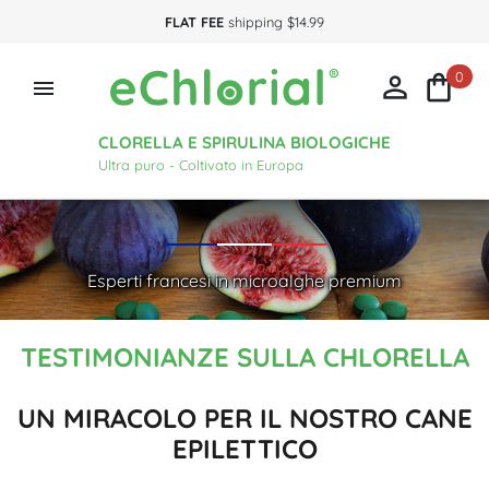
FLAT FEE
shipping $14.99
0



CLORELLA E SPIRULINA BIOLOGICHE
Ultra puro - Coltivato in Europa
Esperti francesi in microalghe premium
TESTIMONIANZE SULLA CHLORELLA
UN MIRACOLO PER IL NOSTRO CANE
EPILETTICO