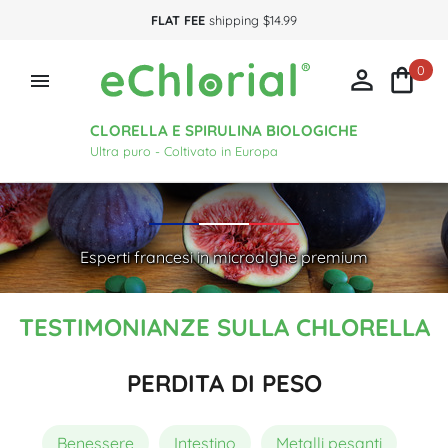
FLAT FEE
shipping $14.99
0



CLORELLA E SPIRULINA BIOLOGICHE
Ultra puro - Coltivato in Europa
Esperti francesi in microalghe premium
TESTIMONIANZE SULLA CHLORELLA
PERDITA DI PESO
Benessere
Intestino
Metalli pesanti