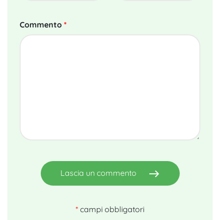
Commento
*
east
Lascia un commento
*
campi obbligatori