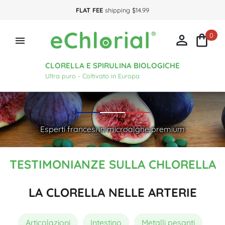
FLAT FEE
shipping $14.99
0



CLORELLA E SPIRULINA BIOLOGICHE
Ultra puro - Coltivato in Europa
Esperti francesi in microalghe premium
TESTIMONIANZE SULLA CHLORELLA
LA CLORELLA NELLE ARTERIE
Articolazioni
Intestino
Metalli pesanti