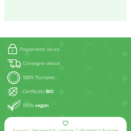
Pagamento sicuro
Consegna veloce
100% *Europeo
Certificato
BIO
100%
vegan
favorite_border
Expertly
designed by nature. Cultivated in Europe