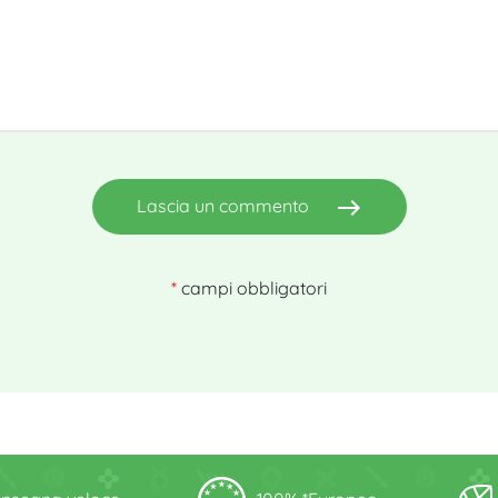
east
Lascia un commento
*
campi obbligatori