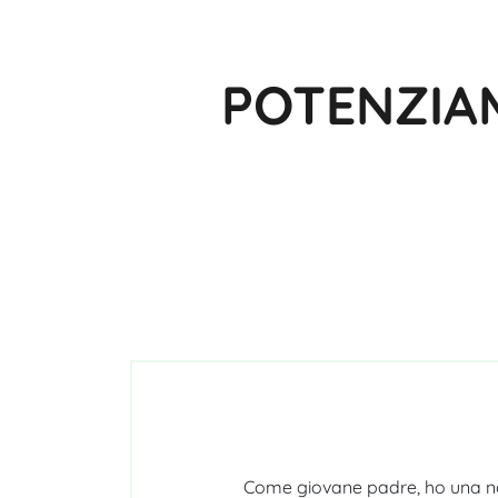
POTENZIA
Come giovane padre, ho una not