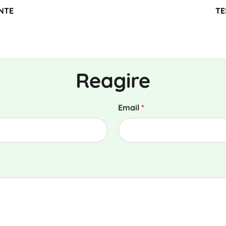
NTE
TE
Reagire
Email
*