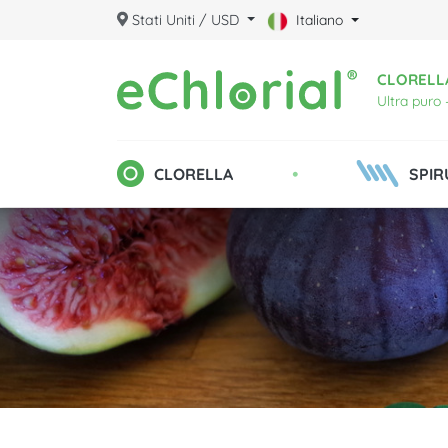
Stati Uniti / USD
Italiano
CLORELLA
Ultra puro 
•
CLORELLA
SPIR