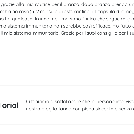
grazie alla mia routine per il pranzo: dopo pranzo prendo uno
cucchiaino raso)
+
2 capsule di astaxantina
+
1 capsula di omega
 ha qualcosa, tranne me… ma sono l’unica che segue religi
mio sistema immunitario non sarebbe così efficace. Ho fatto 
 il mio sistema immunitario. Grazie per i suoi consigli e per i s
Ci teniamo a sottolineare che le persone intervis
orial
nostro blog lo fanno con piena sincerità e senza al