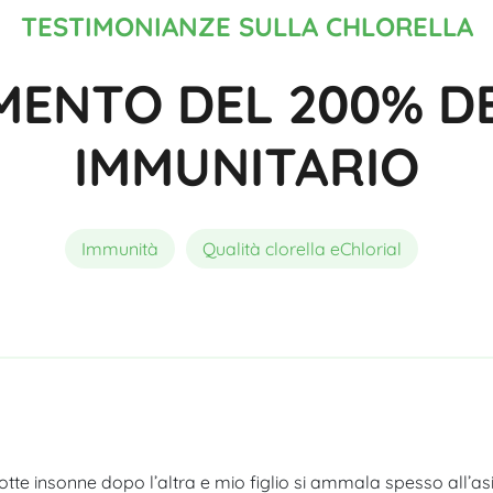
Composizione
Migliore Spirulina Bio
Acutezza visiva
TESTIMONIANZE SULLA CHLORELLA
MENTO DEL 200% DE
IMMUNITARIO
Immunità
Qualità clorella eChlorial
te insonne dopo l’altra e mio figlio si ammala spesso all’as