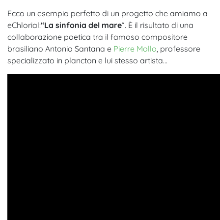
Ecco un esempio perfetto di un progetto che amiamo a
eChlorial:
“La sinfonia del mare
“. È il risultato di una
collaborazione poetica tra il famoso compositore
brasiliano Antonio Santana e
Pierre Mollo
, professore
specializzato in plancton e lui stesso artista…