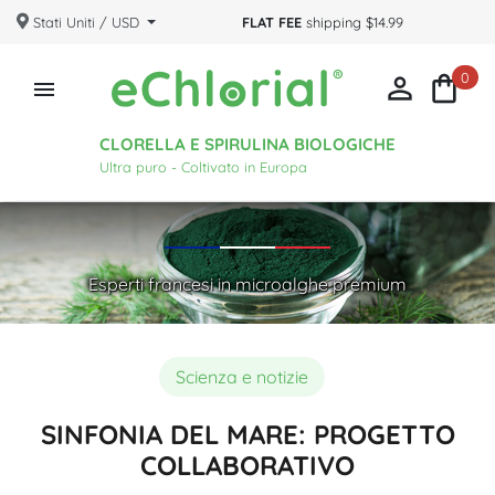
Stati Uniti / USD
FLAT FEE
shipping $14.99
0



CLORELLA E SPIRULINA BIOLOGICHE
Ultra puro - Coltivato in Europa
Esperti francesi in microalghe premium
Scienza e notizie
SINFONIA DEL MARE: PROGETTO
COLLABORATIVO