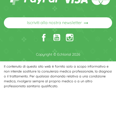
arrow_right_alt
Iscriviti alla nostra newsletter
Copyright © Echlorial 2026
Il contenuto di questo sito web è fornito solo a scopo informativo e
non intende sostituire la consulenza medica professionale, la diagnosi
o il trattamento. Per qualsiasi domanda relativa a una condizione
medica, rivolgersi sempre al proprio medico o a un altro
professionista sanitario qualificato.