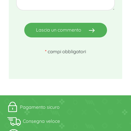
east
Lascia un commento
*
campi obbligatori
Pagamento sicuro
Consegna veloce