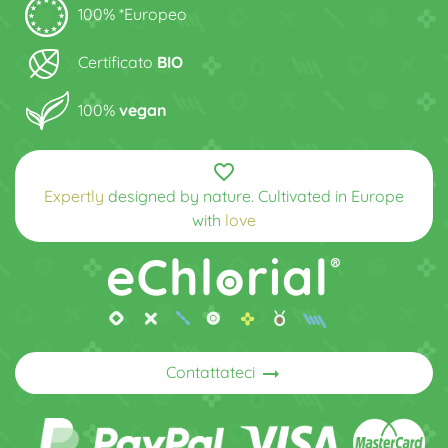
100% *Europeo
Certificato
BIO
100%
vegan
favorite_border
Expertly
designed by nature. Cultivated in Europe
with
love
arrow_right_alt
Contattateci