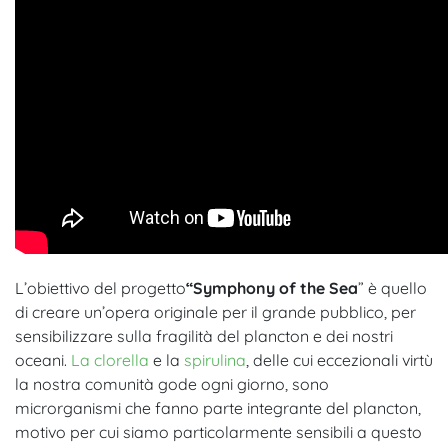
L’obiettivo del progetto
“Symphony of the Sea
” è quello
di creare un’opera originale per il grande pubblico, per
sensibilizzare sulla fragilità del plancton e dei nostri
oceani.
La clorella
e la
spirulina
, delle cui eccezionali virtù
la nostra comunità gode ogni giorno, sono
microrganismi che fanno parte integrante del plancton,
motivo per cui siamo particolarmente sensibili a questo