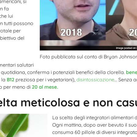
mericani, si
on fa
he lui
on tutti possono
totale per
biettivo del
Foto pubblicata sul conto di Bryan Johnso
mentari salutari
 quotidiana, conferma i potenziali benefici della clorella.
benef
i la
B12
preziosa per i vegetariani),
disintossicazione
… Senza a
no per meno di
20 al mese.
celta meticolosa e non cas
La scelta degli integratori alimentar
Ogni mattina, dopo aver bevuto il suo f
consuma 60 pillole di diversi integrato