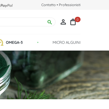
Contatto
•
Professionisti
0



•
OMEGA-3
MICRO ALGUINI
Clorella e Detox
Recensioni e testimonianze
Qualità: coltura in provette di vetro
a?