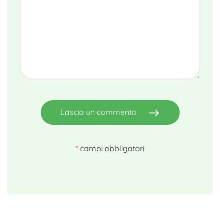
east
Lascia un commento
*
campi obbligatori