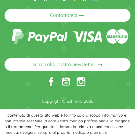
arrow_right_alt
Contattateci
arrow_right_alt
Iscriviti alla nostra newsletter
Copyright © Echlorial 2026
Il contenuto di questo sito web è fornito solo a scopo informativo e
non intende sostituire la consulenza medica professionale, la diagnosi
o il trattamento. Per qualsiasi domanda relativa a una condizione
medica, rivolgersi sempre al proprio medico o a un altro