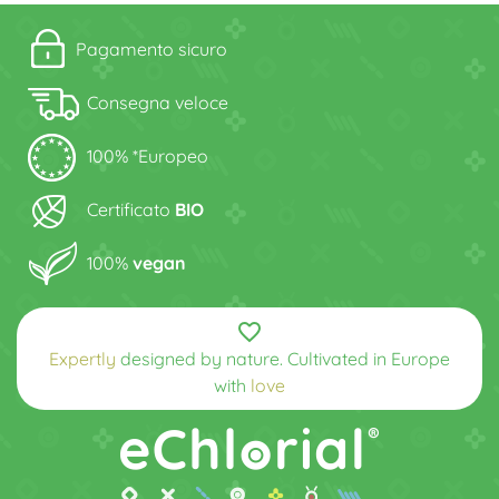
Pagamento sicuro
Consegna veloce
100% *Europeo
Certificato
BIO
100%
vegan
favorite_border
Expertly
designed by nature. Cultivated in Europe
with
love