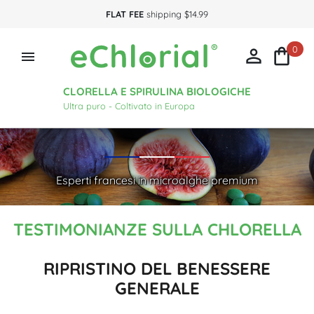
FLAT FEE
shipping $14.99
0



CLORELLA E SPIRULINA BIOLOGICHE
Ultra puro - Coltivato in Europa
Esperti francesi in microalghe premium
TESTIMONIANZE SULLA CHLORELLA
RIPRISTINO DEL BENESSERE
GENERALE