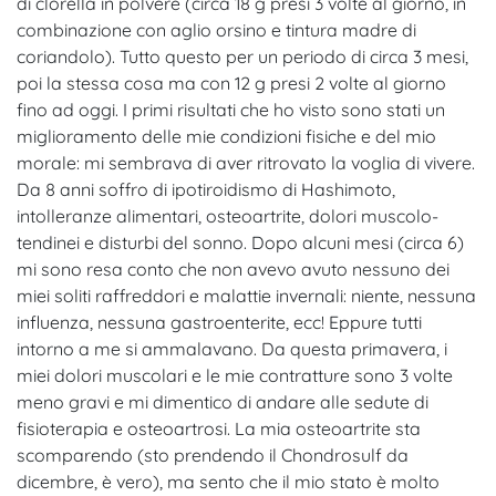
di clorella in polvere (circa 18 g presi 3 volte al giorno, in
combinazione con aglio orsino e tintura madre di
coriandolo). Tutto questo per un periodo di circa 3 mesi,
poi la stessa cosa ma con 12 g presi 2 volte al giorno
fino ad oggi. I primi risultati che ho visto sono stati un
miglioramento delle mie condizioni fisiche e del mio
morale: mi sembrava di aver ritrovato la voglia di vivere.
Da 8 anni soffro di ipotiroidismo di Hashimoto,
intolleranze alimentari, osteoartrite, dolori muscolo-
tendinei e disturbi del sonno. Dopo alcuni mesi (circa 6)
mi sono resa conto che non avevo avuto nessuno dei
miei soliti raffreddori e malattie invernali: niente, nessuna
influenza, nessuna gastroenterite, ecc! Eppure tutti
intorno a me si ammalavano. Da questa primavera, i
miei dolori muscolari e le mie contratture sono 3 volte
meno gravi e mi dimentico di andare alle sedute di
fisioterapia e osteoartrosi. La mia osteoartrite sta
scomparendo (sto prendendo il Chondrosulf da
dicembre, è vero), ma sento che il mio stato è molto