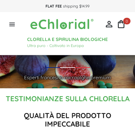
FLAT FEE
shipping $14.99
0



CLORELLA E SPIRULINA BIOLOGICHE
Ultra puro - Coltivato in Europa
Esperti francesi in microalghe premium
TESTIMONIANZE SULLA CHLORELLA
QUALITÀ DEL PRODOTTO
IMPECCABILE