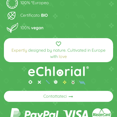
100% *Europeo
Certificato
BIO
100%
vegan
favorite_border
Expertly
designed by nature. Cultivated in Europe
with
love
arrow_right_alt
Contattateci