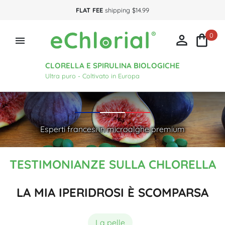
FLAT FEE
shipping $14.99
0



CLORELLA E SPIRULINA BIOLOGICHE
Ultra puro - Coltivato in Europa
Esperti francesi in microalghe premium
TESTIMONIANZE SULLA CHLORELLA
LA MIA IPERIDROSI È SCOMPARSA
La pelle