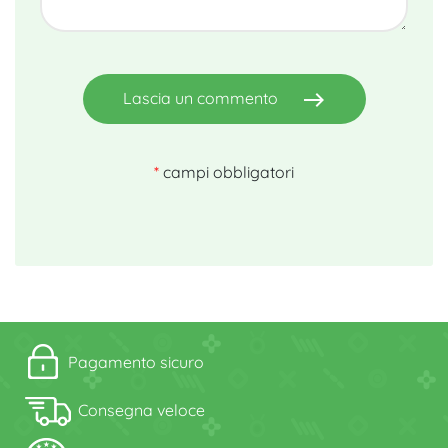
east
Lascia un commento
*
campi obbligatori
Pagamento sicuro
Consegna veloce