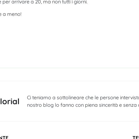
er arrivare a 20, ma non tutti i giorni.
ne a meno!
5
Ci teniamo a sottolineare che le persone intervis
orial
nostro blog lo fanno con piena sincerità e senza al
NTE
TE