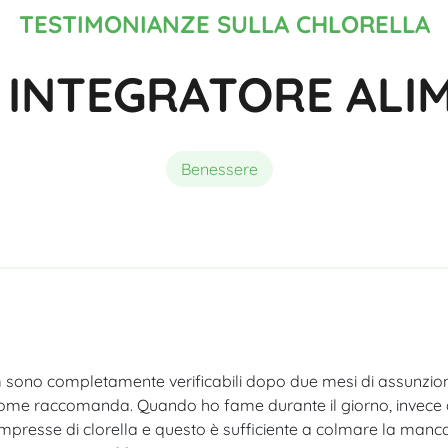
Composizione
Migliore Spirulina Bio
Acutezza visiva
TESTIMONIANZE SULLA CHLORELLA
 INTEGRATORE ALI
Benessere
 sono completamente verificabili dopo due mesi di assunzion
me raccomanda. Quando ho fame durante il giorno, invece di
presse di clorella e questo è sufficiente a colmare la mancan