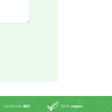
Certificato
BIO
100%
vegan