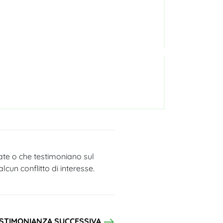
tate o che testimoniano sul
cun conflitto di interesse.
east
STIMONIANZA SUCCESSIVA