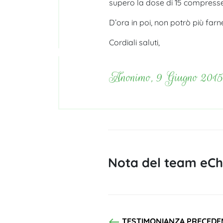
supero la dose di 15 compresse p
D’ora in poi, non potrò più far
Cordiali saluti,
Anonimo, 9 Giugno 201
Nota del team eChl
west
TESTIMONIANZA PRECEDE