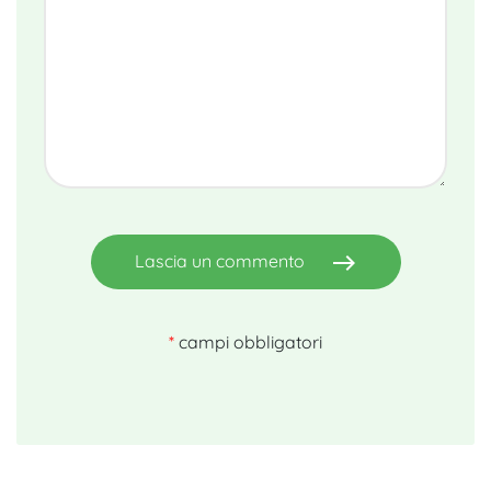
east
Lascia un commento
*
campi obbligatori