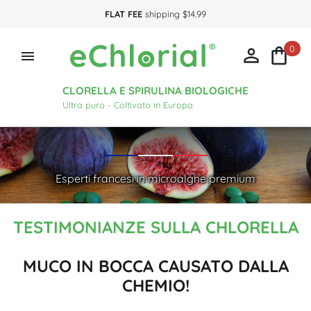
FLAT FEE
shipping $14.99
0



CLORELLA E SPIRULINA BIOLOGICHE
Ultra puro - Coltivato in Europa
Esperti francesi in microalghe premium
TESTIMONIANZE SULLA CHLORELLA
MUCO IN BOCCA CAUSATO DALLA
CHEMIO!