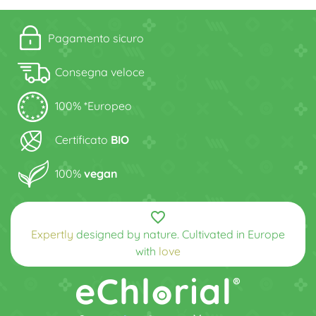
Pagamento sicuro
Consegna veloce
100% *Europeo
Certificato
BIO
100%
vegan
favorite_border
Expertly
designed by nature. Cultivated in Europe
with
love