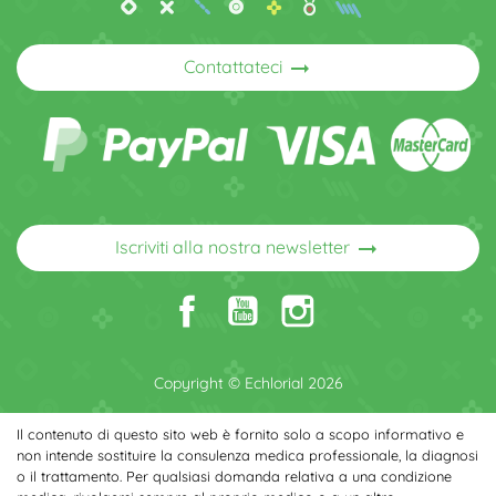
arrow_right_alt
Contattateci
arrow_right_alt
Iscriviti alla nostra newsletter
Copyright © Echlorial 2026
Il contenuto di questo sito web è fornito solo a scopo informativo e
non intende sostituire la consulenza medica professionale, la diagnosi
o il trattamento. Per qualsiasi domanda relativa a una condizione