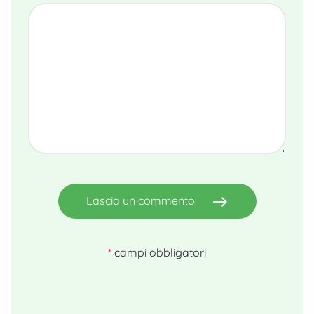
east
Lascia un commento
*
campi obbligatori