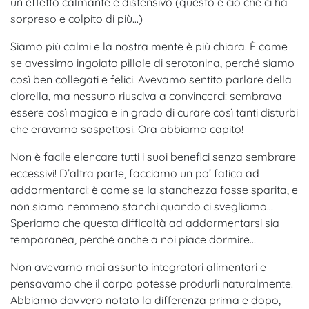
un effetto calmante e distensivo (questo è ciò che ci ha
sorpreso e colpito di più…)
Siamo più calmi e la nostra mente è più chiara. È come
se avessimo ingoiato pillole di serotonina, perché siamo
così ben collegati e felici. Avevamo sentito parlare della
clorella, ma nessuno riusciva a convincerci: sembrava
essere così magica e in grado di curare così tanti disturbi
che eravamo sospettosi. Ora abbiamo capito!
Non è facile elencare tutti i suoi benefici senza sembrare
eccessivi! D’altra parte, facciamo un po’ fatica ad
addormentarci: è come se la stanchezza fosse sparita, e
non siamo nemmeno stanchi quando ci svegliamo…
Speriamo che questa difficoltà ad addormentarsi sia
temporanea, perché anche a noi piace dormire…
Non avevamo mai assunto integratori alimentari e
pensavamo che il corpo potesse produrli naturalmente.
Abbiamo davvero notato la differenza prima e dopo,