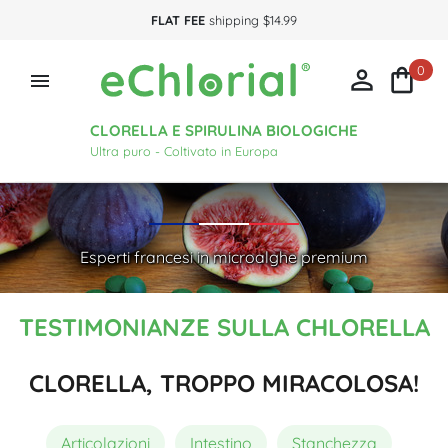
FLAT FEE
shipping $14.99
0



CLORELLA E SPIRULINA BIOLOGICHE
Ultra puro - Coltivato in Europa
Esperti francesi in microalghe premium
TESTIMONIANZE SULLA CHLORELLA
CLORELLA, TROPPO MIRACOLOSA!
Articolazioni
Intestino
Stanchezza