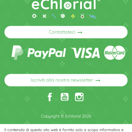
arrow_right_alt
Contattateci
arrow_right_alt
Iscriviti alla nostra newsletter
Copyright © Echlorial 2026
Il contenuto di questo sito web è fornito solo a scopo informativo e