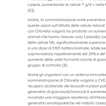
Listeria, aumentando le cellule T g/d + nella 
[6]).
Inoltre, la somministrazione orale preventiva
queste azioni sull’attività delle cellule natura
con Chlorella vulgaris ha prodotto un aumento si
animali che hanno ricevuto solo il placebo (ac
delle cellule NK, significativamente superiore 
a una dose di 3.105 batteri/animale, letale per
sopravvivenza rispettivamente del 20% e del 
aumento delle unità formanti colonie di granul
gruppo di controllo [8].
Anche gli organismi con un sistema immunita
somministrazione di Chlorella vulgaris o CVE
recupero accelerato dei leucociti nucleari poli
generatrici di granulociti/monociti è aumentat
mostrato una maggiore resistenza all’infezione
generatrici ematopoietiche nel midollo osseo.