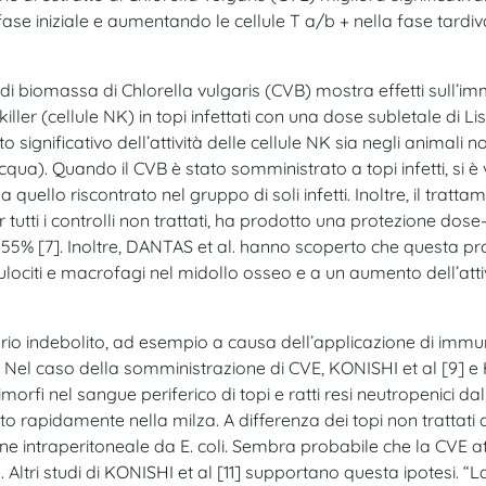
fase iniziale e aumentando le cellule T a/b + nella fase tardi
 di biomassa di Chlorella vulgaris (CVB) mostra effetti sull’
l killer (cellule NK) in topi infettati con una dose subletale di
gnificativo dell’attività delle cellule NK sia negli animali non i
qua). Quando il CVB è stato somministrato a topi infetti, si è v
a quello riscontrato nel gruppo di soli infetti. Inoltre, il trat
 tutti i controlli non trattati, ha prodotto una protezione dose
55% [7]. Inoltre, DANTAS et al. hanno scoperto che questa pr
ociti e macrofagi nel midollo osseo e a un aumento dell’attivi
rio indebolito, ad esempio a causa dell’applicazione di immu
. Nel caso della somministrazione di CVE, KONISHI et al [9]
morfi nel sangue periferico di topi e ratti resi neutropenici da
o rapidamente nella milza. A differenza dei topi non trattati 
 intraperitoneale da E. coli. Sembra probabile che la CVE attivi
 Altri studi di KONISHI et al [11] supportano questa ipotesi. 