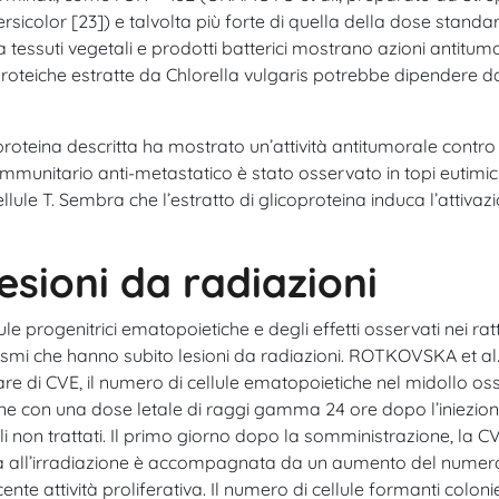
icolor [23]) e talvolta più forte di quella della dose standar
da tessuti vegetali e prodotti batterici mostrano azioni antitum
icoproteiche estratte da Chlorella vulgaris potrebbe dipendere
roteina descritta ha mostrato un’attività antitumorale contro
mmunitario anti-metastatico è stato osservato in topi eutimici
le T. Sembra che l’estratto di glicoproteina induca l’attivazion
esioni da radiazioni
lule progenitrici ematopoietiche e degli effetti osservati nei rat
nismi che hanno subito lesioni da radiazioni. ROTKOVSKA et al
re di CVE, il numero di cellule ematopoietiche nel midollo o
ione con una dose letale di raggi gamma 24 ore dopo l’iniezi
uelli non trattati. Il primo giorno dopo la somministrazione, l
ata all’irradiazione è accompagnata da un aumento del numero 
ente attività proliferativa. Il numero di cellule formanti colo