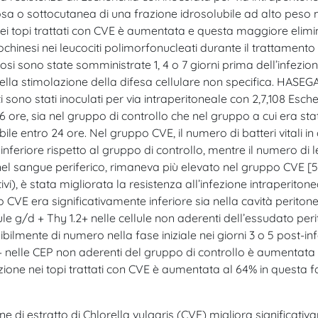
a o sottocutanea di una frazione idrosolubile ad alto peso m
 dei topi trattati con CVE è aumentata e questa maggiore elimi
hinesi nei leucociti polimorfonucleati durante il trattamento 
osi sono state somministrate 1, 4 o 7 giorni prima dell’infezi
della stimolazione della difesa cellulare non specifica. HASEG
 sono stati inoculati per via intraperitoneale con 2,7,108 Esche
6 ore, sia nel gruppo di controllo che nel gruppo a cui era st
bile entro 24 ore. Nel gruppo CVE, il numero di batteri vitali i
feriore rispetto al gruppo di controllo, mentre il numero di leuc
nel sangue periferico, rimaneva più elevato nel gruppo CVE [5]
i), è stata migliorata la resistenza all’infezione intraperito
 CVE era significativamente inferiore sia nella cavità peritone
lule g/d + Thy 1.2+ nelle cellule non aderenti dell’essudato peri
mente di numero nella fase iniziale nei giorni 3 o 5 post-infez
 nelle CEP non aderenti del gruppo di controllo è aumentata d
rzione nei topi trattati con CVE è aumentata al 64% in questa
ne di estratto di Chlorella vulgaris (CVE) migliora significati