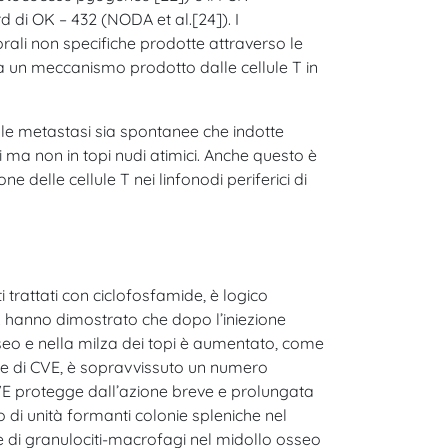
d di OK – 432 (NODA et al.[24]). I
orali non specifiche prodotte attraverso le
 da un meccanismo prodotto dalle cellule T in
 le metastasi sia spontanee che indotte
 ma non in topi nudi atimici. Anche questo è
e delle cellule T nei linfonodi periferici di
ti trattati con ciclofosfamide, è logico
. hanno dimostrato che dopo l’iniezione
sseo e nella milza dei topi è aumentato, come
one di CVE, è sopravvissuto un numero
a CVE protegge dall’azione breve e prolungata
di unità formanti colonie spleniche nel
nie di granulociti-macrofagi nel midollo osseo