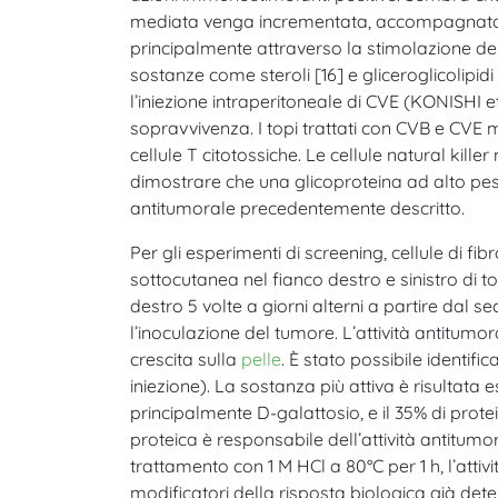
mediata venga incrementata, accompagnata da
principalmente attraverso la stimolazione del
sostanze come steroli [16] e gliceroglicolipidi
l’iniezione intraperitoneale di CVE (KONISHI 
sopravvivenza. I topi trattati con CVB e CVE
cellule T citotossiche. Le cellule natural kil
dimostrare che una glicoproteina ad alto peso 
antitumorale precedentemente descritto.
Per gli esperimenti di screening, cellule di 
sottocutanea nel fianco destro e sinistro di t
destro 5 volte a giorni alterni a partire dal s
l’inoculazione del tumore. L’attività antitumo
crescita sulla
pelle
. È stato possibile identif
iniezione). La sostanza più attiva è risultata
principalmente D-galattosio, e il 35% di prot
proteica è responsabile dell’attività antitumor
trattamento con 1 M HCl a 80°C per 1 h, l’attiv
modificatori della risposta biologica già de