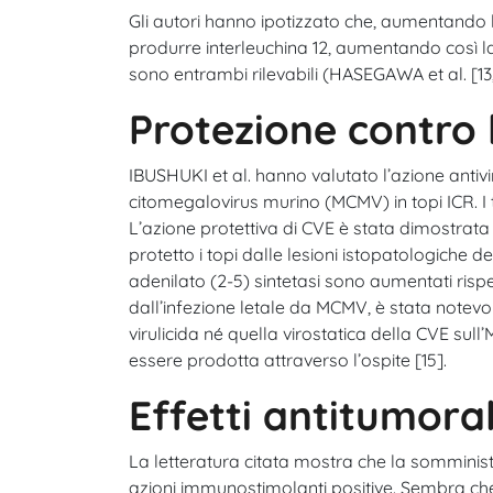
Gli autori hanno ipotizzato che, aumentando la
produrre interleuchina 12, aumentando così la d
sono entrambi rilevabili (HASEGAWA et al. [13, 
Protezione contro l
IBUSHUKI et al. hanno valutato l’azione antivir
citomegalovirus murino (MCMV) in topi ICR. I t
L’azione protettiva di CVE è stata dimostrata d
protetto i topi dalle lesioni istopatologiche deg
adenilato (2-5) sintetasi sono aumentati rispett
dall’infezione letale da MCMV, è stata notevol
virulicida né quella virostatica della CVE sul
essere prodotta attraverso l’ospite [15].
Effetti antitumoral
La letteratura citata mostra che la somministr
azioni immunostimolanti positive. Sembra che, 