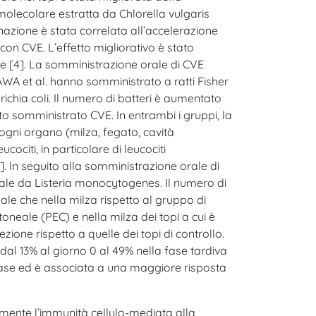
olecolare estratta da Chlorella vulgaris
nazione è stata correlata all’accelerazione
con CVE. L’effetto migliorativo è stato
one [4]. La somministrazione orale di CVE
AWA et al. hanno somministrato a ratti Fisher
richia coli. Il numero di batteri è aumentato
ato somministrato CVE. In entrambi i gruppi, la
n ogni organo (milza, fegato, cavità
ociti, in particolare di leucociti
. In seguito alla somministrazione orale di
neale da Listeria monocytogenes. Il numero di
ale che nella milza rispetto al gruppo di
toneale (PEC) e nella milza dei topi a cui è
ione rispetto a quelle dei topi di controllo.
al 13% al giorno 0 al 49% nella fase tardiva
 fase ed è associata a una maggiore risposta
vamente l’immunità cellulo-mediata alla