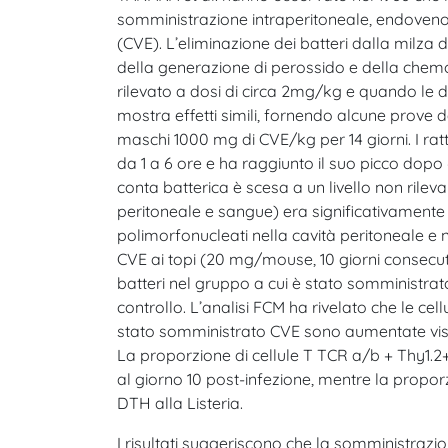
somministrazione intraperitoneale, endovenos
(CVE). L’eliminazione dei batteri dalla milza
della generazione di perossido e della chemoc
rilevato a dosi di circa 2mg/kg e quando le d
mostra effetti simili, fornendo alcune prove 
maschi 1000 mg di CVE/kg per 14 giorni. I ratti
da 1 a 6 ore e ha raggiunto il suo picco dopo 
conta batterica è scesa a un livello non rileva
peritoneale e sangue) era significativamente in
polimorfonucleati nella cavità peritoneale e 
CVE ai topi (20 mg/mouse, 10 giorni consecutiv
batteri nel gruppo a cui è stato somministrato
controllo. L’analisi FCM ha rivelato che le cel
stato somministrato CVE sono aumentate visibil
La proporzione di cellule T TCR a/b + Thy1.2+
al giorno 10 post-infezione, mentre la propo
DTH alla Listeria.
I risultati suggeriscono che la somministrazio