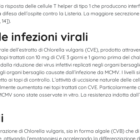
 risposta delle cellule T helper di tipo 1 che producono interfe
ifesa dell’ospite contro la Listeria. La maggiore secrezione di i
14]).
e infezioni virali
ale dell’estratto di Chlorella vulgaris (CVE), prodotto attraver
opi trattati con 10 mg di CVE 3 giorni e 1 giorno prima del chal
alla riduzione dei virus infettivi replicati negli organi bersagl
li organi bersaglio causate dall’infezione da MCMV. I livelli sier
o ai topi di controllo. L’attività di uccisione naturale delle cel
mente aumentata nei topi trattati con CVE. Particolarmente deg
l’MCMV sono state osservate in vitro. La resistenza indotta dal
i
azione di Chlorella vulgaris, sia in forma algale (CVB) che di 
attivando l’ematopoiesi e accelerando la differenziazione dell