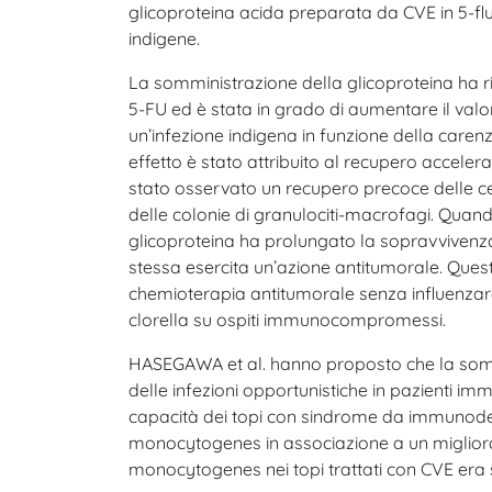
glicoproteina acida preparata da CVE in 5-fluo
indigene.
La somministrazione della glicoproteina ha r
5-FU ed è stata in grado di aumentare il valo
un’infezione indigena in funzione della carenz
effetto è stato attribuito al recupero acceler
stato osservato un recupero precoce delle cel
delle colonie di granulociti-macrofagi. Quand
glicoproteina ha prolungato la sopravvivenza d
stessa esercita un’azione antitumorale. Questi 
chemioterapia antitumorale senza influenzare l
clorella su ospiti immunocompromessi.
HASEGAWA et al. hanno proposto che la sommin
delle infezioni opportunistiche in pazienti im
capacità dei topi con sindrome da immunodefic
monocytogenes in associazione a un migliora
monocytogenes nei topi trattati con CVE era si