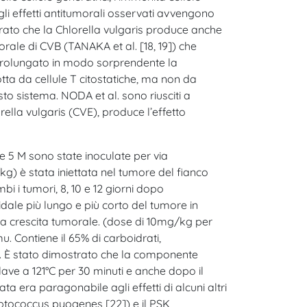
 effetti antitumorali osservati avvengono
trato che la Chlorella vulgaris produce anche
 orale di CVB (TANAKA et al. [18, 19]) che
o prolungato in modo sorprendente la
ta da cellule T citostatiche, ma non da
sto sistema. NODA et al. sono riusciti a
ella vulgaris (CVE), produce l’effetto
e 5 M sono state inoculate per via
kg) è stata iniettata nel tumore del fianco
bi i tumori, 8, 10 e 12 giorni dopo
idale più lungo e più corto del tumore in
e la crescita tumorale. (dose di 10mg/kg per
. Contiene il 65% di carboidrati,
di. È stato dimostrato che la componente
clave a 121°C per 30 minuti e anche dopo il
ta era paragonabile agli effetti di alcuni altri
eptococcus pyogenes [22]) e il PSK