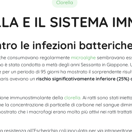
Composizione
Migliore Spirulina Bio
Acutezza visiva
Clorella
LA E IL SISTEMA I
tro le infezioni batterich
ne che consumavano regolarmente
microalghe
sembravano essere
o è stata condotta a metà degli anni Sessanta in Giappone.
 per un periodo di 95 giorni ha mostrato il sorprendente risult
aris avevano un
rischio significativamente inferiore (25%)
azione immunostimolante della
clorella.
Ai ratti sono stati iniett
e la concentrazione di particelle di carbone nel sangue dimi
ostrato che i macrofagi erano molto più attivi nei ratti trattati
resistenza all’Escherichia coli inoculata per via intraperitone