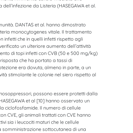
va dell’infezione da Listeria (HASEGAWA et al.
immunità. DANTAS et al. hanno dimostrato
 Listeria monocytogenes vitale. Il trattamento
nfetti che in quelli infetti rispetto agli
erificato un ulteriore aumento dell’attività
tamento di topi infetti con CVB (50 e 500 mg/kg)
-risposta che ha portato a tassi di
otezione era dovuta, almeno in parte, a un
tà stimolante le colonie nel siero rispetto al
nosoppressori, possono essere protetti dalla
 e HASEGAWA et al [10] hanno osservato un
lla ciclofosfamide. Il numero di cellule
con CVE, gli animali trattati con CVE hanno
 sia i leucociti maturi che le cellule
“La somministrazione sottocutanea di una