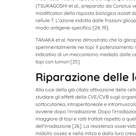
(TSUKAGOSHI et al., preparato da Coriolus vers
modificatori della risposta biologica isolati 
cellule T. L’azione indotta dalle frazioni gl
modo antigene-specifico [24, 19].
TANAKA et al. hanno dimostrato che la glicop
sperimentalmente nei topi. Il potenziamento i
indicativo di un meccanismo mediato dalle cellu
topi con tumori [25].
Riparazione delle l
Alla luce della già citata attivazione delle cel
studiare gli effetti della CVE/CVB sugli orga
sottocutanea, intraperitoneale e intramuscola
avviene dopo l’irradiazione. Dopo l’irradiaz
maggiore di topi e ratti trattati rispetto a q
dell’irradiazione [26]. La resistenza osserv
midollo osseo e nella milza e dalla loro cresc