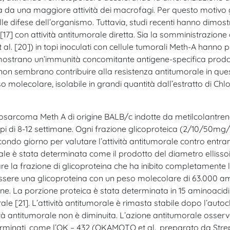
 una maggiore attività dei macrofagi. Per questo motivo gli
le difese dell’organismo. Tuttavia, studi recenti hanno dimos
 [17] con attività antitumorale diretta. Sia la somministrazione
et al. [20]) in topi inoculati con cellule tumorali Meth-A hann
 mostrano un’immunità concomitante antigene-specifica prodot
ler non sembrano contribuire alla resistenza antitumorale in que
molecolare, isolabile in grandi quantità dall’estratto di Chlor
fibrosarcoma Meth A di origine BALB/c indotte da metilcolantren
opi di 8-12 settimane. Ogni frazione glicoproteica (2/10/50mg/
econdo giorno per valutare l’attività antitumorale contro entram
rale è stata determinata come il prodotto del diametro ellisso
icare la frazione di glicoproteina che ha inibito completament
 essere una glicoproteina con un peso molecolare di 63.000 amu
eine. La porzione proteica è stata determinata in 15 aminoaci
ale [21]. L’attività antitumorale è rimasta stabile dopo l’auto
ità antitumorale non è diminuita. L’azione antitumorale osserva
terminati, come l’OK – 432 (OKAMOTO et al., preparato da Str