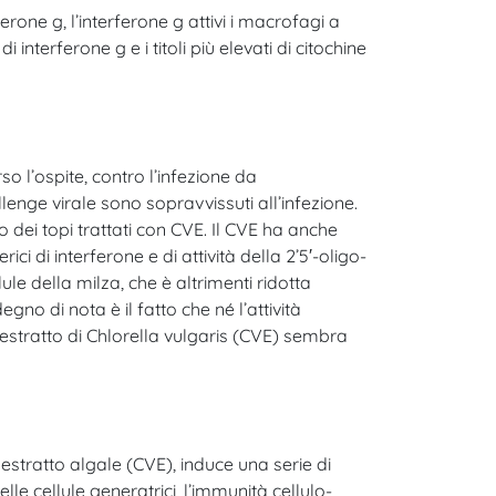
rone g, l’interferone g attivi i macrofagi a
nterferone g e i titoli più elevati di citochine
so l’ospite, contro l’infezione da
lenge virale sono sopravvissuti all’infezione.
io dei topi trattati con CVE. Il CVE ha anche
ici di interferone e di attività della 2’5′-oligo-
lule della milza, che è altrimenti ridotta
no di nota è il fatto che né l’attività
l’estratto di Chlorella vulgaris (CVE) sembra
estratto algale (CVE), induce una serie di
e cellule generatrici, l’immunità cellulo-