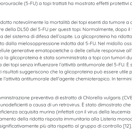
rouracile (5-FU) a topi trattati ha mostrato effetti protettivi
idotto notevolmente la mortalità dei topi esenti da tumore a 
re della DL50 del 5-FU per questi topi. Normalmente, dopo il 
a del sistema di difesa dell’ospite. La glicoproteina ha ridotto
ato dalla mielosoppressione indotta dal 5-FU. Nel midollo osseo
lule generative ematopoietiche o delle cellule responsive all’i
o la glicoproteina è stata somministrata a topi con tumori du
ei topi senza influenzare l’attività antitumorale del 5-FU. È 
risultati suggeriscono che la glicoproteina può essere utile per
’attività antitumorale dell’agente chemioterapico. In termini di
istrazione preventiva di estratto di Chlorella vulgaris (CV
munodeficienti a causa di un retrovirus. È stato dimostrato che
ienza acquisita murina (infettati con il virus della leucemia 
mento della ridotta risposta immunitaria alla Listeria monoc
gnificativamente più alta rispetto al gruppo di controllo [12].