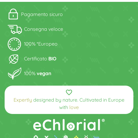
Pagamento sicuro
Consegna veloce
100% *Europeo
Certificato
BIO
100%
vegan
favorite_border
Expertly
designed by nature. Cultivated in Europe
with
love