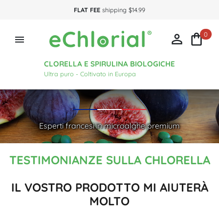
FLAT FEE
shipping $14.99
0



CLORELLA E SPIRULINA BIOLOGICHE
Ultra puro - Coltivato in Europa
Esperti francesi in microalghe premium
TESTIMONIANZE SULLA CHLORELLA
IL VOSTRO PRODOTTO MI AIUTERÀ
MOLTO