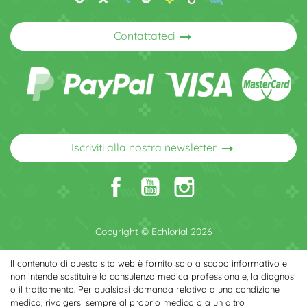
arrow_right_alt
Contattateci
arrow_right_alt
Iscriviti alla nostra newsletter
Copyright © Echlorial 2026
Il contenuto di questo sito web è fornito solo a scopo informativo e
non intende sostituire la consulenza medica professionale, la diagnosi
o il trattamento. Per qualsiasi domanda relativa a una condizione
medica, rivolgersi sempre al proprio medico o a un altro