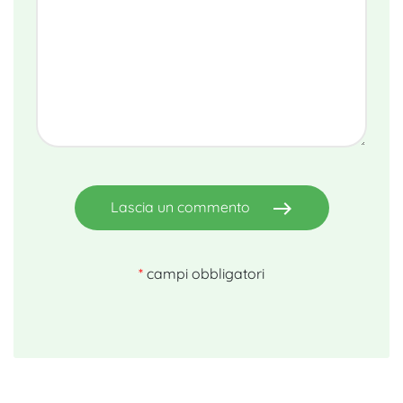
east
Lascia un commento
*
campi obbligatori