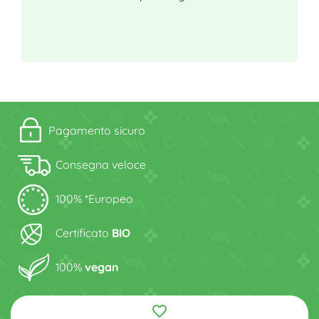
Pagamento sicuro
Consegna veloce
100% *Europeo
Certificato
BIO
100%
vegan
favorite_border