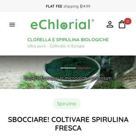
FLAT FEE
shipping $14.99
0



CLORELLA E SPIRULINA BIOLOGICHE
Ultra puro - Coltivato in Europa
Esperti francesi in microalghe premium
Spirulina
SBOCCIARE! COLTIVARE SPIRULINA
FRESCA