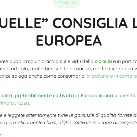
Composizione
Migliore Spirulina Bio
Acutezza visiva
Clorella
UELLE” CONSIGLIA 
EUROPEA
te pubblicato un articolo sulle virtù della
clorella
e in partico
esto articolo, molto ben scritto e conciso, mette ancora una v
 L’autrice spiega anche come consumarla:
in polvere o in compr
 qualità, preferibilmente coltivata in Europa in una provet
sima purezza.
pee e leggete attentamente tutte le garanzie di qualità fornite d
ltura ermeticamente chiusi, alghe coltivate in acqua di sorgente
e