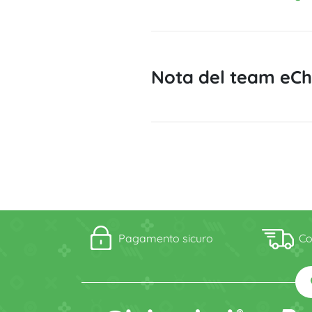
Nota del team eChl
Pagamento sicuro
Co
fa