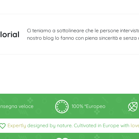
Ci teniamo a sottolineare che le persone intervis
orial
nostro blog lo fanno con piena sincerità e senza al
nsegna veloce
100% *Europeo
vorite_border
Expertly
designed by nature. Cultivated in Europe with
lov