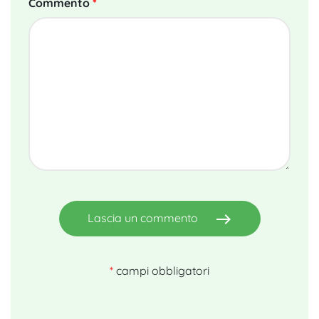
Commento
*
east
Lascia un commento
*
campi obbligatori