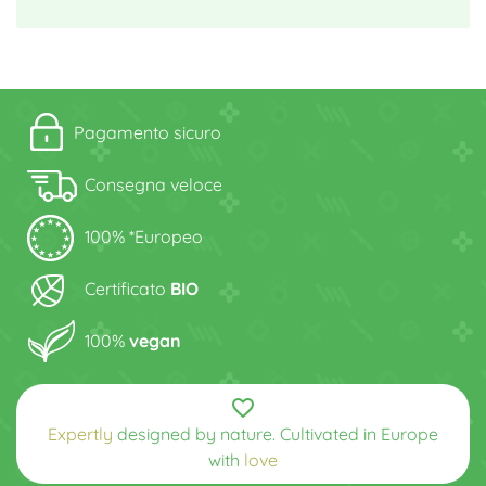
Pagamento sicuro
Consegna veloce
100% *Europeo
Certificato
BIO
100%
vegan
favorite_border
Expertly
designed by nature. Cultivated in Europe
with
love