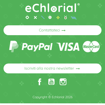
arrow_right_alt
Contattateci
arrow_right_alt
Iscriviti alla nostra newsletter
Copyright © Echlorial 2026