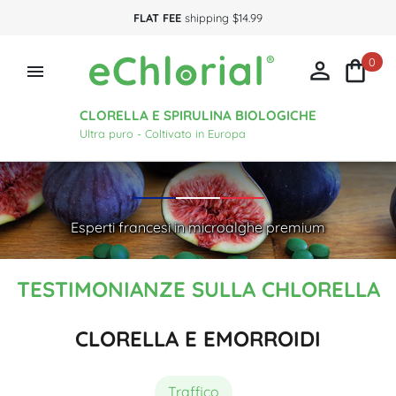
FLAT FEE
shipping $14.99
0



CLORELLA E SPIRULINA BIOLOGICHE
Ultra puro - Coltivato in Europa
Esperti francesi in microalghe premium
TESTIMONIANZE SULLA CHLORELLA
CLORELLA E EMORROIDI
Traffico