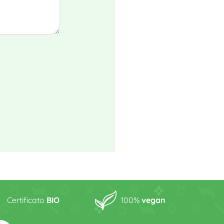
Certificato
BIO
100%
vegan