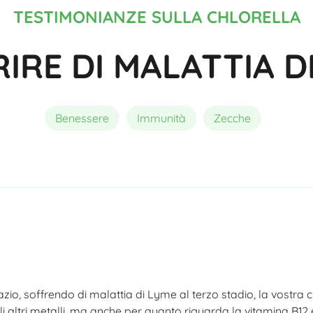
Composizione
Migliore Spirulina Bio
Acutezza visiva
TESTIMONIANZE SULLA CHLORELLA
IRE DI MALATTIA D
Benessere
Immunità
Zecche
razio, soffrendo di malattia di Lyme al terzo stadio, la vostra c
i altri metalli, ma anche per quanto riguarda la vitamina B12 e