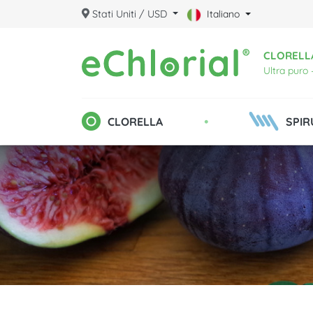
Stati Uniti / USD
Italiano
CLORELLA
Ultra puro 
•
CLORELLA
SPIR