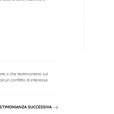
tate o che testimoniano sul
cun conflitto di interesse.
east
STIMONIANZA SUCCESSIVA