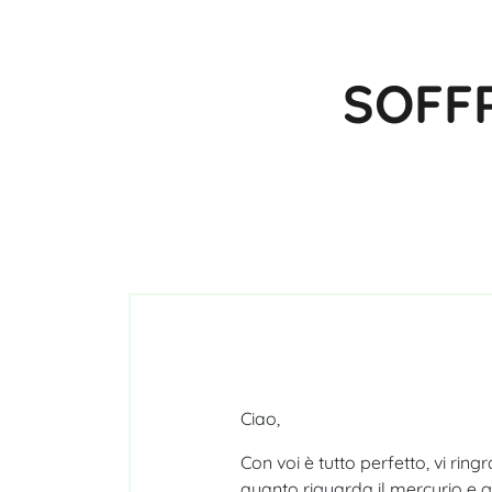
SOFFR
Ciao,
Con voi è tutto perfetto, vi ring
quanto riguarda il mercurio e gl