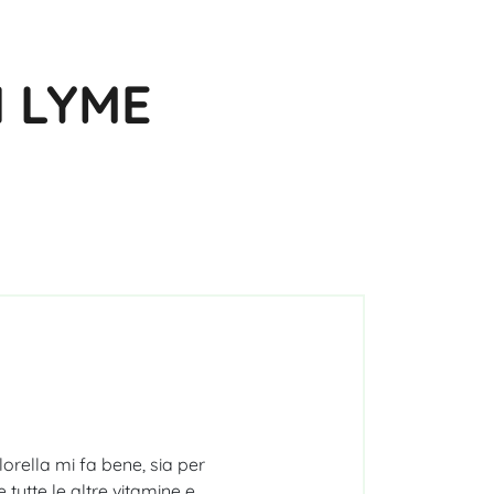
I LYME
lorella mi fa bene, sia per
 tutte le altre vitamine e