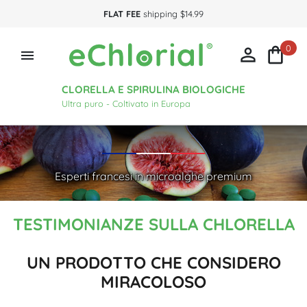
FLAT FEE
shipping $14.99
0



CLORELLA E SPIRULINA BIOLOGICHE
Ultra puro - Coltivato in Europa
Esperti francesi in microalghe premium
TESTIMONIANZE SULLA CHLORELLA
UN PRODOTTO CHE CONSIDERO
MIRACOLOSO