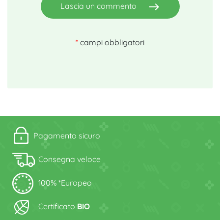
east
Lascia un commento
*
campi obbligatori
Pagamento sicuro
Consegna veloce
100% *Europeo
Certificato
BIO