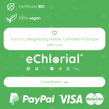
Certificato
BIO
100%
vegan
favorite_border
Expertly
designed by nature. Cultivated in Europe
with
love
arrow_right_alt
Contattateci