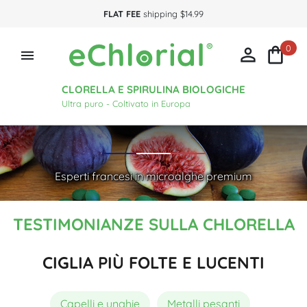
FLAT FEE
shipping $14.99
0



CLORELLA E SPIRULINA BIOLOGICHE
Ultra puro - Coltivato in Europa
Esperti francesi in microalghe premium
TESTIMONIANZE SULLA CHLORELLA
CIGLIA PIÙ FOLTE E LUCENTI
Capelli e unghie
Metalli pesanti