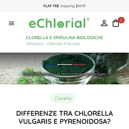
FLAT FEE
shipping $14.99
0



CLORELLA E SPIRULINA BIOLOGICHE
Ultra puro - Coltivato in Europa
Esperti francesi in microalghe premium
Clorella
DIFFERENZE TRA CHLORELLA
VULGARIS E PYRENOIDOSA?