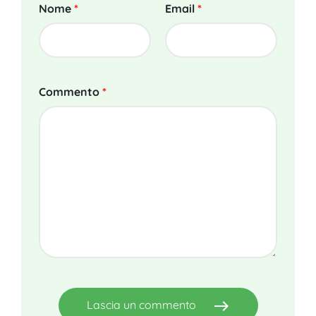
Nome
*
Email
*
Commento
*
east
Lascia un commento