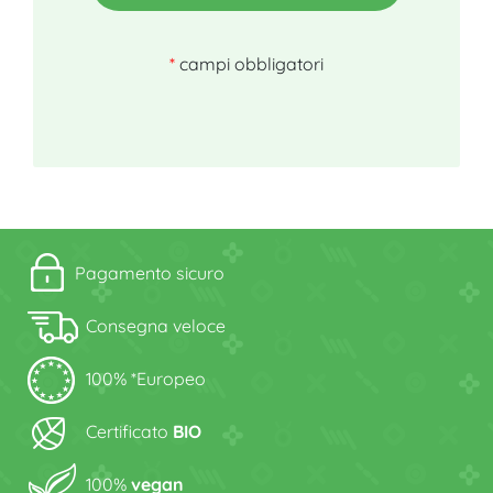
*
campi obbligatori
Pagamento sicuro
Consegna veloce
100% *Europeo
Certificato
BIO
100%
vegan