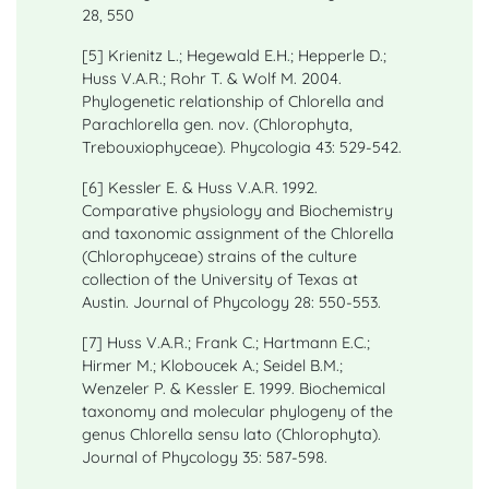
28, 550
[5] Krienitz L.; Hegewald E.H.; Hepperle D.;
Huss V.A.R.; Rohr T. & Wolf M. 2004.
Phylogenetic relationship of Chlorella and
Parachlorella gen. nov. (Chlorophyta,
Trebouxiophyceae). Phycologia 43: 529-542.
[6] Kessler E. & Huss V.A.R. 1992.
Comparative physiology and Biochemistry
and taxonomic assignment of the Chlorella
(Chlorophyceae) strains of the culture
collection of the University of Texas at
Austin. Journal of Phycology 28: 550-553.
[7] Huss V.A.R.; Frank C.; Hartmann E.C.;
Hirmer M.; Kloboucek A.; Seidel B.M.;
Wenzeler P. & Kessler E. 1999. Biochemical
taxonomy and molecular phylogeny of the
genus Chlorella sensu lato (Chlorophyta).
Journal of Phycology 35: 587-598.