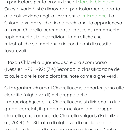
in particolare per la produzione di
clorella biologica
.
Questa varietà si è dimostrata particolarmente adatta
alla coltivazione negli allevamenti di
microalghe
. La
Chlorella vulgaris, che fino a pochi anni fa apparteneva
al taxon Chlorella pyrenoidosa, cresce estremamente
rapidamente sia in condizioni fototrofiche che
mixotrofiche se mantenuta in condizioni di crescita
favorevoli.
Il taxon Chlorella pyrenoidosa è ora scomparso
(Kessler 1976, 1992) [3,4].
Secondo la classificazione dei
taxa, le clorelle sono clorofite, note come alghe verdi.
Gli organismi chiamati Chlorellaceae appartengono alle
clorofite (alghe verdi) del gruppo delle
Trebouxiophyceae. Le Chlorellaceae si dividono in due
gruppi correlati, il gruppo parachlorella e il gruppo
chlorella, che comprende Chlorella vulgaris (Krienitz et
al., 2004) [5]. Si tratta di alghe verdi cocciacee con
piccole cellule verdi sferiche, spesso chiamate “palle