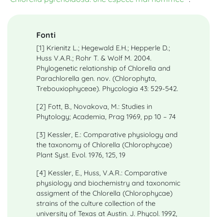
Fonti
[1] Krienitz L.; Hegewald E.H.; Hepperle D.;
Huss V.A.R.; Rohr T. & Wolf M. 2004.
Phylogenetic relationship of Chlorella and
Parachlorella gen. nov. (Chlorophyta,
Trebouxiophyceae). Phycologia 43: 529-542.
[2] Fott, B., Novakova, M.: Studies in
Phytology; Academia, Prag 1969, pp 10 – 74
[3] Kessler, E.: Comparative physiology and
the taxonomy of Chlorella (Chlorophycae)
Plant Syst. Evol. 1976, 125, 19
[4] Kessler, E., Huss, V.A.R.: Comparative
physiology and biochemistry and taxonomic
assigment of the Chlorella (Chlorophycae)
strains of the culture collection of the
university of Texas at Austin. J. Phycol. 1992,