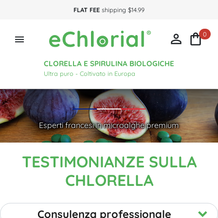
FLAT FEE
shipping $14.99
0



CLORELLA E SPIRULINA BIOLOGICHE
Ultra puro - Coltivato in Europa
Esperti francesi in microalghe premium
TESTIMONIANZE SULLA
CHLORELLA
Consulenza professionale