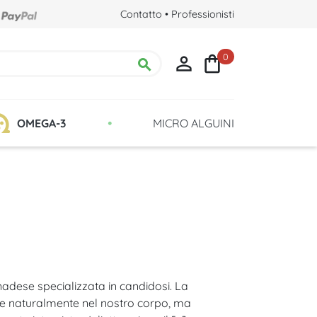
Contatto
•
Professionisti
0



•
OMEGA-3
MICRO ALGUINI
Clorella e Detox
Recensioni e testimonianze
Qualità: coltura in provette di vetro
a?
nadese specializzata in candidosi. La
ve naturalmente nel nostro corpo, ma