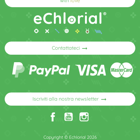
with
love
arrow_right_alt
Contattateci
arrow_right_alt
Iscriviti alla nostra newsletter
Copyright © Echlorial 2026