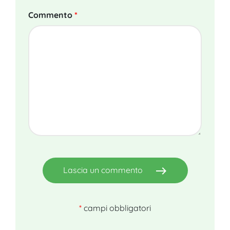
Commento
*
east
Lascia un commento
*
campi obbligatori