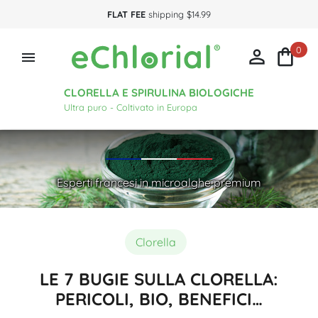
FLAT FEE
shipping $14.99
0



CLORELLA E SPIRULINA BIOLOGICHE
Ultra puro - Coltivato in Europa
Esperti francesi in microalghe premium
Clorella
LE 7 BUGIE SULLA CLORELLA:
PERICOLI, BIO, BENEFICI…