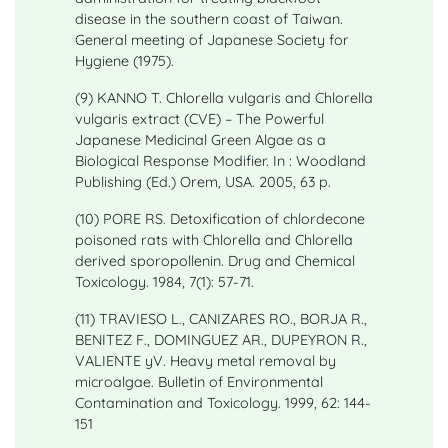
disease in the southern coast of Taiwan.
General meeting of Japanese Society for
Hygiene (1975).
(9) KANNO T. Chlorella vulgaris and Chlorella
vulgaris extract (CVE) – The Powerful
Japanese Medicinal Green Algae as a
Biological Response Modifier. In : Woodland
Publishing (Ed.) Orem, USA. 2005, 63 p.
(10) PORE RS. Detoxification of chlordecone
poisoned rats with Chlorella and Chlorella
derived sporopollenin. Drug and Chemical
Toxicology. 1984, 7(1): 57-71.
(11) TRAVIESO L., CANIZARES RO., BORJA R.,
BENITEZ F., DOMINGUEZ AR., DUPEYRON R.,
VALIENTE yV. Heavy metal removal by
microalgae. Bulletin of Environmental
Contamination and Toxicology. 1999, 62: 144-
151