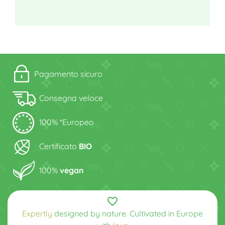
Pagamento sicuro
Consegna veloce
100% *Europeo
Certificato
BIO
100%
vegan
favorite_border
Expertly
designed by nature. Cultivated in Europe