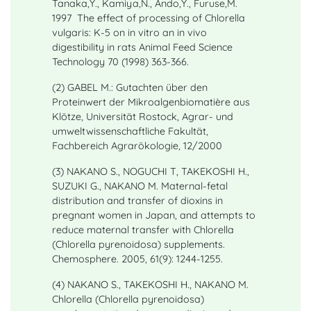
Tanaka,Y., Kamiya,N., Ando,Y., Furuse,M.
1997 The effect of processing of Chlorella
vulgaris: K-5 on in vitro an in vivo
digestibility in rats Animal Feed Science
Technology 70 (1998) 363-366.
(2) GABEL M.: Gutachten über den
Proteinwert der Mikroalgenbiomatière aus
Klötze, Universität Rostock, Agrar- und
umweltwissenschaftliche Fakultät,
Fachbereich Agrarökologie, 12/2000
(3) NAKANO S., NOGUCHI T, TAKEKOSHI H.,
SUZUKI G., NAKANO M. Maternal-fetal
distribution and transfer of dioxins in
pregnant women in Japan, and attempts to
reduce maternal transfer with Chlorella
(Chlorella pyrenoidosa) supplements.
Chemosphere. 2005, 61(9): 1244-1255.
(4) NAKANO S., TAKEKOSHI H., NAKANO M.
Chlorella (Chlorella pyrenoidosa)