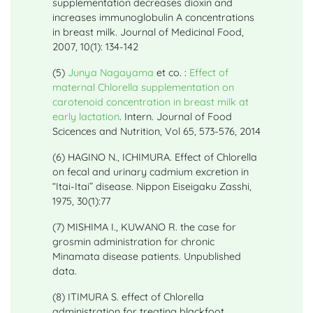
supplementation decreases dioxin and
increases immunoglobulin A concentrations
in breast milk. Journal of Medicinal Food,
2007, 10(1): 134-142
(5)
Junya Nagayama
et co. :
Effect of
maternal Chlorella supplementation on
carotenoid concentration in breast milk at
early lactation
. Intern. Journal of Food
Scicences and Nutrition, Vol 65, 573-576, 2014
(6) HAGINO N., ICHIMURA. Effect of Chlorella
on fecal and urinary cadmium excretion in
“Itai-Itai” disease. Nippon Eiseigaku Zasshi,
1975, 30(1):77
(7) MISHIMA I., KUWANO R. the case for
grosmin administration for chronic
Minamata disease patients. Unpublished
data.
(8) ITIMURA S. effect of Chlorella
administration for treating blackfoot