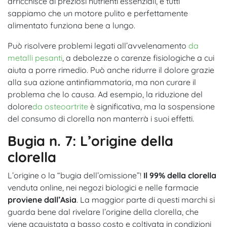
arricchisce di preziosi nutrienti essenziali, e tutti
sappiamo che un motore pulito e perfettamente
alimentato funziona bene a lungo.
Può risolvere problemi legati all’avvelenamento
da
metalli pesanti
, a debolezze o carenze fisiologiche a cui
aiuta a porre rimedio. Può anche ridurre il dolore grazie
alla sua azione antinfiammatoria, ma non curare il
problema che lo causa. Ad esempio, la riduzione del
dolore
da osteoartrite
è significativa, ma la sospensione
del consumo di clorella non manterrà i suoi effetti.
Bugia n. 7: L’origine della
clorella
L’origine o la “bugia dell’omissione”!
Il 99% della clorella
venduta online, nei negozi biologici e nelle farmacie
proviene dall’Asia
. La maggior parte di questi marchi si
guarda bene dal rivelare l’origine della clorella, che
viene acquistata a basso costo e coltivata in condizioni